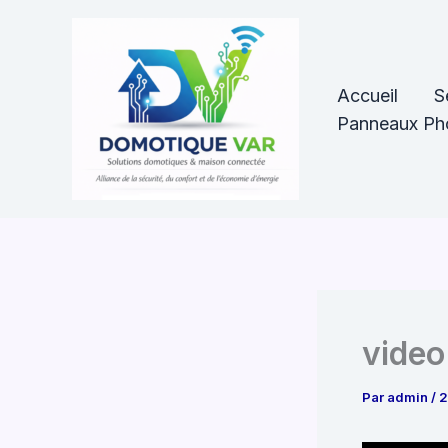
Aller
au
contenu
Accueil
S
Panneaux Pho
video
Par
admin
/
2